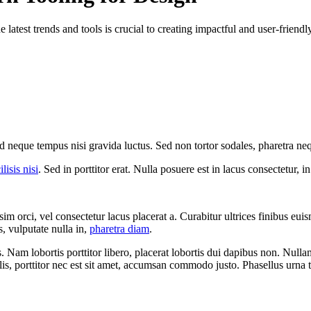
 latest trends and tools is crucial to creating impactful and user-friendl
d neque tempus nisi gravida luctus. Sed non tortor sodales, pharetra ne
ilisis nisi
. Sed in porttitor erat. Nulla posuere est in lacus consectetur, in
sim orci, vel consectetur lacus placerat a. Curabitur ultrices finibus eu
s, vulputate nulla in,
pharetra diam
.
. Nam lobortis porttitor libero, placerat lobortis dui dapibus non. Nulla
is, porttitor nec est sit amet, accumsan commodo justo. Phasellus urna t