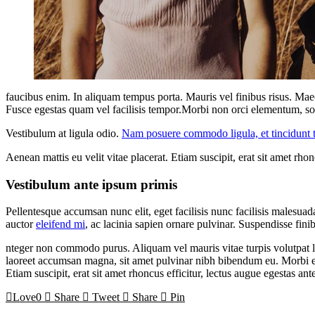
faucibus enim. In aliquam tempus porta. Mauris vel finibus risus. Maec
Fusce egestas quam vel facilisis tempor.Morbi non orci elementum, soll
Vestibulum at ligula odio.
Nam posuere commodo ligula, et tincidunt t
Aenean mattis eu velit vitae placerat. Etiam suscipit, erat sit amet rho
Vestibulum ante ipsum primis
Pellentesque accumsan nunc elit, eget facilisis nunc facilisis malesu
auctor
eleifend mi
, ac lacinia sapien ornare pulvinar. Suspendisse fini
nteger non commodo purus. Aliquam vel mauris vitae turpis volutpat lac
laoreet accumsan magna, sit amet pulvinar nibh bibendum eu. Morbi ege
Etiam suscipit, erat sit amet rhoncus efficitur, lectus augue egestas a
Love
0
Share
Tweet
Share
Pin