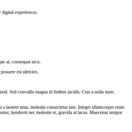
y digital experiences.
que at, consequat arcu.
 posuere est ultricies.
ismod. Sed convallis magna id finibus iaculis. Cras a nulla nunc.
m a laoreet urna, molestie consectetur nisi. Integer ullamcorper enim
ortor, hendrerit nec molestie et, gravida at lacus. Maecenas tempor