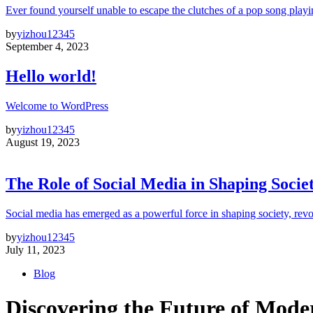
Ever found yourself unable to escape the clutches of a pop song playi
by
yizhou12345
September 4, 2023
Hello world!
Welcome to WordPress
by
yizhou12345
August 19, 2023
The Role of Social Media in Shaping Socie
Social media has emerged as a powerful force in shaping society, revo
by
yizhou12345
July 11, 2023
Blog
Discovering the Future of Mode