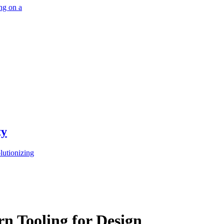
ng on a
ty
lutionizing
rn Tooling for Design