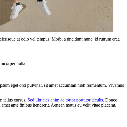
lerisque at odio vel tempus. Morbi a tincidunt nunc, id rutrum erat.
lamcorper nulla
is ipsum eget orci pulvinar, sit amet accumsan nibh fermentum. Vivamus
m tellus cursus.
Sed ultricies enim ac tortor porttitor iaculis
. Donec
et ante finibus hendrerit. Aenean mattis eu velit vitae placerat.