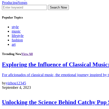
ProducingSongs
Search Now
Popular Topics
style
music
lifestyle
fashion
art
Trending Now
View All
Exploring the Influence of Classical Mus
For aficionados of classical music, the emotional journey inspired by 
by
yizhou12345
September 4, 2023
Unlocking the Science Behind Catchy Pop